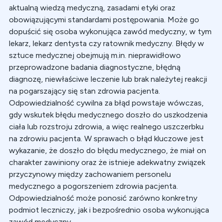
aktualną wiedzą medyczną, zasadami etyki oraz
obowiązującymi standardami postępowania. Może go
dopuścić się osoba wykonująca zawód medyczny, w tym
lekarz, lekarz dentysta czy ratownik medyczny. Błędy w
sztuce medycznej obejmują m.in. nieprawidłowo
przeprowadzone badania diagnostyczne, błędną
diagnozę, niewłaściwe leczenie lub brak należytej reakcji
na pogarszający się stan zdrowia pacjenta.
Odpowiedzialność cywilna za błąd powstaje wówczas,
gdy wskutek błędu medycznego doszło do uszkodzenia
ciała lub rozstroju zdrowia, a więc realnego uszczerbku
na zdrowiu pacjenta. W sprawach o błąd kluczowe jest
wykazanie, że doszło do błędu medycznego, że miał on
charakter zawiniony oraz że istnieje adekwatny związek
przyczynowy między zachowaniem personelu
medycznego a pogorszeniem zdrowia pacjenta.
Odpowiedzialność może ponosić zarówno konkretny
podmiot leczniczy, jak i bezpośrednio osoba wykonująca
zawód medyczny.