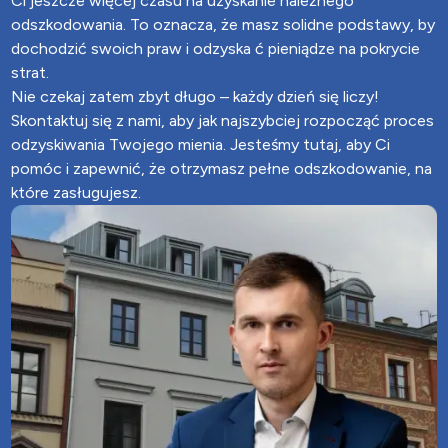
Ci jeszcze więcej czasu na uzyskanie należnego
odszkodowania. To oznacza, że masz solidne podstawy, by
dochodzić swoich praw i odzyska ć pieniądze na pokrycie
strat.
Nie czekaj zatem zbyt długo – każdy dzień się liczy!
Skontaktuj się z nami, aby jak najszybciej rozpocząć proces
odzyskiwania Twojego mienia. Jesteśmy tutaj, aby Ci
pomóc i zapewnić, że otrzymasz pełne odszkodowanie, na
które zasługujesz.